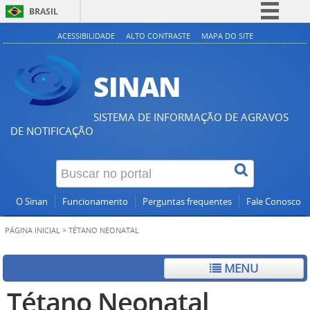
BRASIL
Simplifique!
ACESSIBILIDADE
ALTO CONTRASTE
MAPA DO SITE
Comunica BR
SINAN
Participe
Acesso à informação
SISTEMA DE INFORMAÇÃO DE AGRAVOS
Legislação
DE NOTIFICAÇÃO
Canais
O Sinan
Funcionamento
Perguntas frequentes
Fale Conosco
PÁGINA INICIAL
>
TÉTANO NEONATAL
MENU
Tétano Neonatal