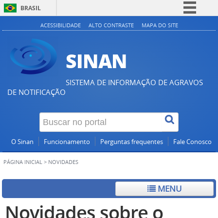
BRASIL
Simplifique!
ACESSIBILIDADE
ALTO CONTRASTE
MAPA DO SITE
Comunica BR
SINAN
Participe
Acesso à informação
SISTEMA DE INFORMAÇÃO DE AGRAVOS
Legislação
DE NOTIFICAÇÃO
Canais
O Sinan
Funcionamento
Perguntas frequentes
Fale Conosco
PÁGINA INICIAL
>
NOVIDADES
MENU
Novidades sobre o