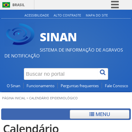
BRASIL
Simplifique!
ACESSIBILIDADE
ALTO CONTRASTE
MAPA DO SITE
Comunica BR
SINAN
Participe
Acesso à informação
SISTEMA DE INFORMAÇÃO DE AGRAVOS
Legislação
DE NOTIFICAÇÃO
Canais
O Sinan
Funcionamento
Perguntas frequentes
Fale Conosco
PÁGINA INICIAL
>
CALENDÁRIO EPIDEMIOLÓGICO
MENU
Calendário