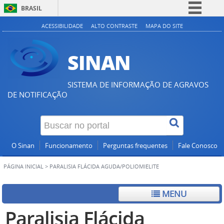
BRASIL
Simplifique!
ACESSIBILIDADE
ALTO CONTRASTE
MAPA DO SITE
Comunica BR
SINAN
Participe
Acesso à informação
SISTEMA DE INFORMAÇÃO DE AGRAVOS
Legislação
DE NOTIFICAÇÃO
Canais
O Sinan
Funcionamento
Perguntas frequentes
Fale Conosco
PÁGINA INICIAL
>
PARALISIA FLÁCIDA AGUDA/POLIOMIELITE
MENU
Paralisia Flácida