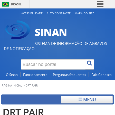
BRASIL
Simplifique!
ACESSIBILIDADE
ALTO CONTRASTE
MAPA DO SITE
Comunica BR
SINAN
Participe
Acesso à informação
SISTEMA DE INFORMAÇÃO DE AGRAVOS
Legislação
DE NOTIFICAÇÃO
Canais
O Sinan
Funcionamento
Perguntas frequentes
Fale Conosco
PÁGINA INICIAL
>
DRT PAIR
MENU
DRT PAIR