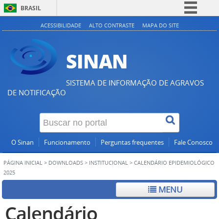
BRASIL
Simplifique!
ACESSIBILIDADE
ALTO CONTRASTE
MAPA DO SITE
Comunica BR
SINAN
Participe
Acesso à informação
SISTEMA DE INFORMAÇÃO DE AGRAVOS
Legislação
DE NOTIFICAÇÃO
Canais
O Sinan
Funcionamento
Perguntas frequentes
Fale Conosco
PÁGINA INICIAL
>
DOWNLOADS
>
INSTITUCIONAL
>
CALENDÁRIO EPIDEMIOLÓGICO
2025
MENU
Calendário